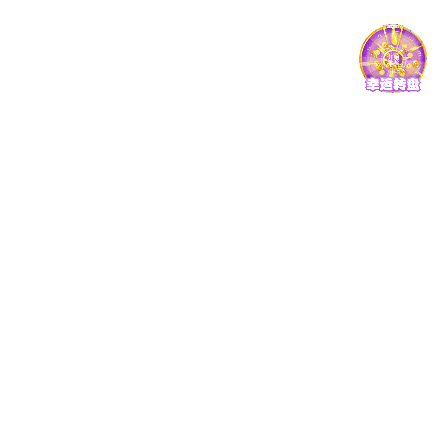
最后，通过这一场比赛，我们可以看到米勒并不仅仅
满足于简单地完成任务，而是努力追求卓越。他对三
分球技能的不懈追求，使他有潜力成为联盟中的顶尖
射手之一，对未来的发展充满期待。
3、关键时刻的重要表现
篮球比赛往往会出现一些决定胜负的关键时刻，而米
勒正是在这些瞬间展现出超凡脱俗的一面。在下半场
局势胶着的时候，他接连命中几个难度颇高的重要投
篮，为球队注入了一剂强心针。这些进攻不仅增强了
队友们的信心，也有效地打击了对方士气。
特别是在第四节，当双方比分相近之际，米勒接连制
造犯规并站上罚球线，将比分逐渐拉开。他在紧张氛
围下展现出的决策能力和冷静处理问题的方法，使他