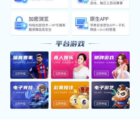
誉，也让球队在关键时刻拥有更多选择。
2、三分球表现出色
本场比赛中，米勒尤其以三分球闻名，他投中了数个
关键三分球，这一亮点令观众印象深刻。在面对状元
文班时，米勒更是在外线发起猛烈攻击，多次成功将
比分拉开。他的三分球投射，不仅准确，而且时机恰
到好处，为球队积累了宝贵的领先优势。
此外，米勒在三分球方面展现出的自信心与冷静态度
也是值得称道的重要因素。他能够迅速判断防守态
势，在高度紧张且竞争激烈的情况下依然保持理智，
从容应对。这种心理素质对于年轻运动员而言尤为重
要，是其成长过程中的一个重要里程碑。