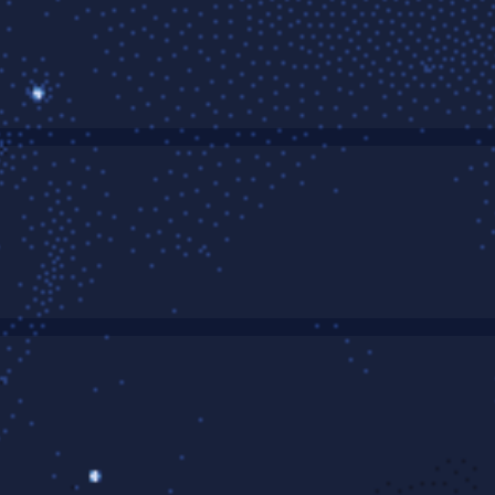
在近期的一场比赛中，菜鸟球员理查德的出色表
卓越的个人能力，还与贝利哈珀联手为球队取得
不怯场，凭借精准的投篮和敏锐的球场嗅觉帮助
的老将，也在比赛中发挥了至关重要的作用。本
及贝利哈珀对球队的重要影响，探讨他们如何携
1、菜鸟理查德的精彩表现