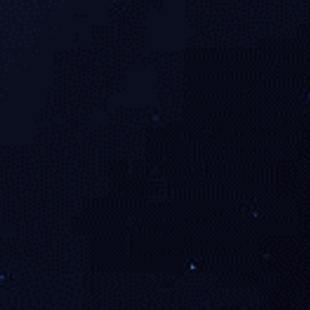
球队所必备的发展理念。
珀携手合作，共同助力球队取得胜利。二人
合所带来的巨大潜力。理查德凭借自身才华
这样的人才组合将成为球队前行的重要动力
步加强彼此间配合，同时也希望其他队员能
高目标迈进，实现梦想中的辉煌成就！