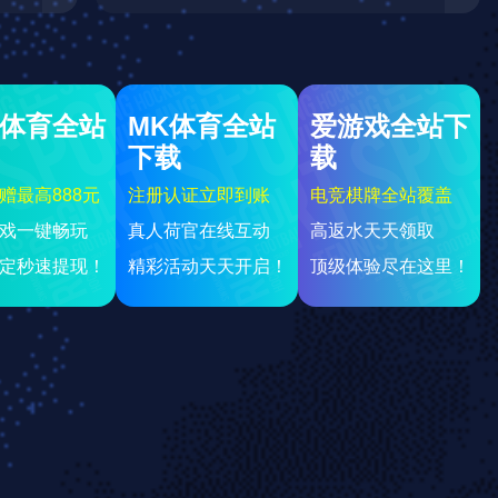
。他以高效的投篮命中率为球队贡献了关键
球员展现出了超乎寻常的冷静和果敢，无论
进行得分。
功抢断，为球队创造了反击机会。在防守对
力，使得对手难以施展自己的进攻套路。这
赞赏。
立起领先优势。他用实际行动证明了一名新
奠定了坚实基础。
中的角色不可或缺。他不仅是在得分方面贡
要作用。面对年轻队友们的不安与紧张，贝
何应对强大的对手。