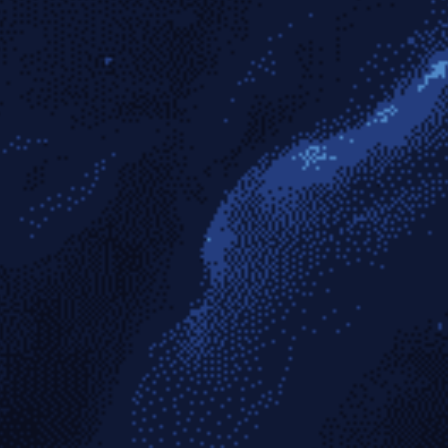
能够迅速回归各自位置形成有效屏障，有效遏制
心，让所有成员都更加投入到比赛中。
通过不断磨合，他们逐渐形成了一套行之有效的
熟练，使他们在接下来的赛事中继续发挥出色，
4、团队精神的重要性
这场比赛并非仅仅依赖于个人英雄主义，更体现
旧队员之间尚需磨合，但通过这场胜利，可以看
清楚自己的角色，并愿意为了整体利益做出牺牲
教练在赛后总结时强调，全队上下必须保持这样
新秀，需要得到更多老将支持，而老将则应当担
员都能在各自位置上发挥最大价值，从而推动整
D这种团队氛围激励着每一位成员，在训练和比赛