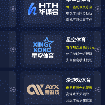
2026-05-27 23:15
95 次阅读
现引起了广泛关注，他不仅在场上展现出了
了胜利。理查德作为新秀，在面对强敌时毫
球队打开了局面。同时，贝利哈珀作为球队
文将从四个方面详细分析理查德的精彩表现
手助力球队取得胜利。