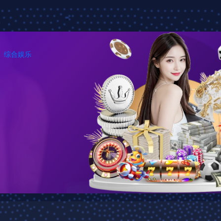
体育
下载App
公司简介
权威体育数据
供包括NBA、英超、欧洲杯、
信赖。