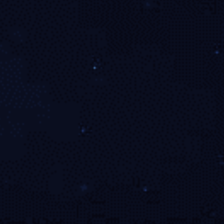
下一篇：
东契奇无需肩负防守重任应专注于
层重申对斯洛特
-16