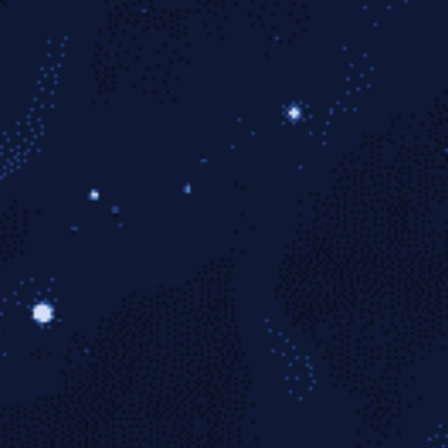
贝利哈珀通过他的传球视野，将团队配合提升到
队友，使得全队进攻流畅而富有威胁。在比赛关
球和关键投篮帮助球队锁定胜局。
此外，在防守端，贝利哈珀也没有放松警惕，他
力，还为年轻球员树立了榜样。这种领袖气质使
劲往一处使。
3、双方默契配合
理查德与贝利哈珀之间形成了一种非常默契的配
过程中，两人总能找到最佳切入点，相互掩护，
优势吸引防守，而贝利哈珀则利用经验及时调整
这种默契不仅体现在进攻上，他们在防守端也有