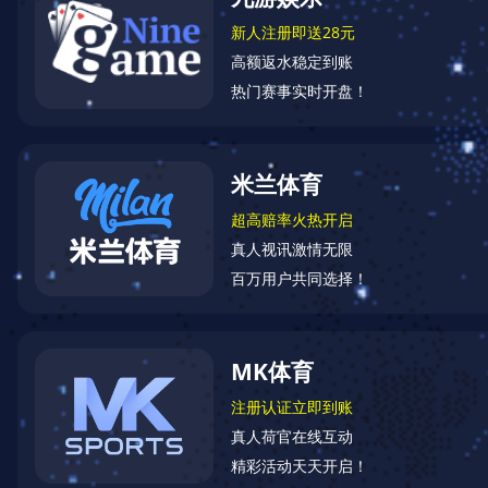
首页
/
体育焦点
/ 正文