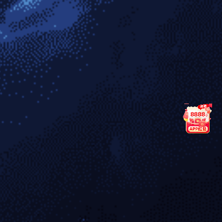
住对手攻击波。这种协作精神增强了全队信
战术体系。随着时间推移，这种合作会愈加
为球队带来更多胜机。
出团队精神的重要性。在赛季初期，各个新
出大家为了共同目标而努力奋斗。每个人都
。
的凝聚力与向心力。特别是像理查德这样的
负起传帮带责任。这种良性互动确保每位球
体水平提升。
中持续进步。而只有这样，才能够应对未