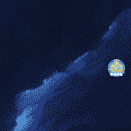
了一个新的高度。他准确无误地找到了空位
键时刻，他更是亲自站出来，通过稳健的罚
积极参与拼抢，不仅有效地限制住了对方主
得整个团队更加团结，让大家心往一处想、
合，这对于整场比赛来说至关重要。在进攻
共同制造出更多得分机会。理查德凭借速度
位置，从而实现轻松得分。
着极佳配合。当对方发起快速反击时，两人