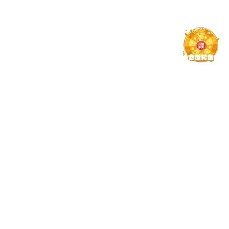
将被忽视。
其次，在实际操作层面，许多俱乐部都愿意为年轻球
员提供上场机会。这种开放心态让青年才俊有更多展
示自我的舞台，而不是如同部分英超俱乐部那样过于
依赖成熟球员，使得年轻人难以获得实战经验。
3、未来市场预期分析
根据目前的数据预测，到2025年，西甲预计可以通过
出售青年才俊实现约2.86亿欧元的收入。这一数字不
仅反映出对未来市场需求的乐观预期，也显示出各大
俱乐部对自身青训成果商业化运作能力的信心。
随着全球范围内对足球人才需求日益增加，各大豪门
对于年轻新星投入了更多关注。在这种情况下，具备