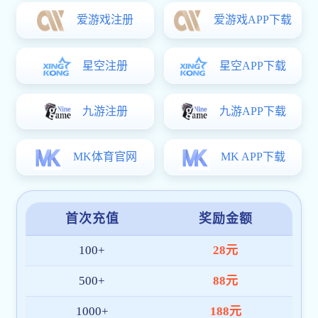
曼联高层对卡里克表示满意他将正式担任
一线队主帅
曼联高层最近对卡里克的执教表现表示满意，并正式
决定让他担任一线队主帅。这一消息引起了广泛关
注，标志着俱乐部在经历了一段时期的动荡之后，终
于找到了一个合适的人选来引领球队走向未来。文章
将从四个方面详细分析这一决定的背景和意义，包括
卡里克的执教能力、曼联当前的挑战与机遇、球迷与
媒体反响以及对未来发展的展望。通过这些方面的探
讨，我们能够更全面地理解曼联高层对卡里克的信任