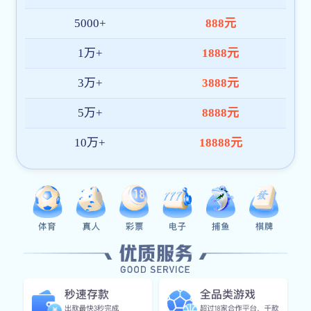
以及他在新职位上可能带来的变化。
1、卡里克的执教能力
作为前曼联球员，卡里克对俱乐部有着深厚的感情和
理解。他在场上的经验使他对于比赛战术有独特见
解。在短暂担任临时主帅期间，他成功带领球队取得
了一系列令人振奋的成绩，展现了出色的临场指挥能
力。这样的表现无疑赢得了俱乐部高层及球员们的认
可。
此外，卡里克还具有良好的沟通技巧，这对于管理球
队至关重要。他能够有效地激励年轻球员，并帮助他
们融入一线队，这一点在他的执教过程中得到了充分
体现。这种亲和力不仅增强了球队内部凝聚力，也促
进了整体战斗力。