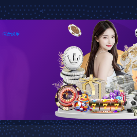
体育
下载App
公司简介
权威体育数据
供包括NBA、英超、欧洲杯、
信赖。