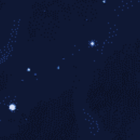
术体系是否适合霍伊伦，则值得怀疑。
舒梅切尔指出，如果队伍无法提供一个更为适合
以发挥出他的最佳水平。在这种情况下，他会很
另外，不同教练对于战术要求存在差异，而这些
内部缺乏明确且一致的方向感，那么任何新加入
3、球队氛围与心理因素
再次，我们不能忽视球队氛围的重要性。一个良
同时也能激励他们发挥潜力。然而，目前曼联内
的问题。
据悉，有些老将和核心球员之间存在一定程度上
而对于像霍伊伦这样年轻且充满激情的新星来说